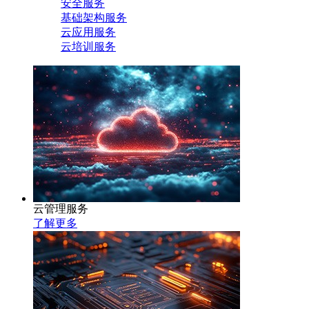
安全服务
基础架构服务
云应用服务
云培训服务
云管理服务
了解更多